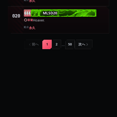
処分
永久
MLSD20
020
Hoaxer.
容疑
処分
永久
…
前へ
1
2
50
次へ