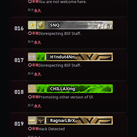
You are not welcome here.
容疑
処分
永久
SNQ
016
Disrespecting BSF Staff.
容疑
処分
永久
H1ndut4Nn
017
Disrespecting BSF Staff.
容疑
処分
永久
CHILLAXing
018
Promoting other version of SF.
容疑
処分
永久
RagnarLBrX
019
Hack Detected
容疑