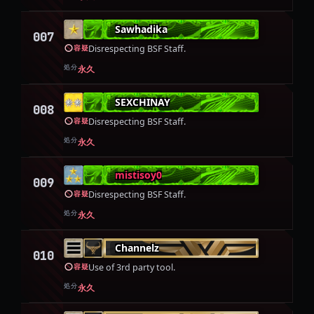
Sawhadika
007
Disrespecting BSF Staff.
容疑
処分
永久
SEXCHINAY
008
Disrespecting BSF Staff.
容疑
処分
永久
mistisoy0
009
Disrespecting BSF Staff.
容疑
処分
永久
Channelz
010
Use of 3rd party tool.
容疑
処分
永久