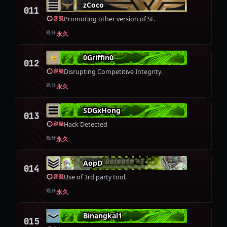
zCoco
011
Promoting other version of SF.
容疑
処分
永久
0Griffin0
012
Disrupting Competitive Integrity.
容疑
処分
永久
SDGxHong
013
Hack Detected
容疑
処分
永久
AopD
014
Use of 3rd party tool.
容疑
処分
永久
Binangkal1
015