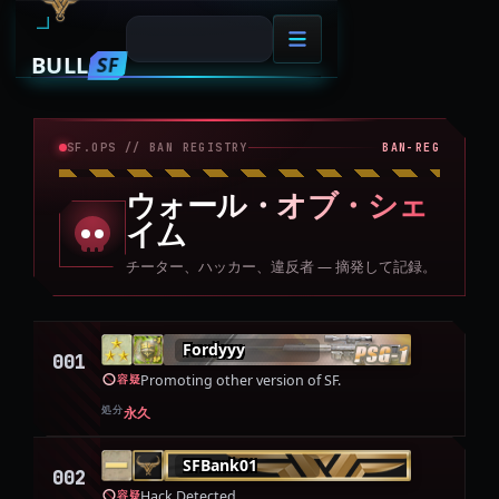
BULL
SF
SHAME
SF.OPS //
BAN REGISTRY
BAN-REG
ウォール・オブ・シェ
イム
チーター、ハッカー、違反者 — 摘発して記録。
Fordyyy
001
Promoting other version of SF.
容疑
処分
永久
SFBank01
002
Hack Detected
容疑