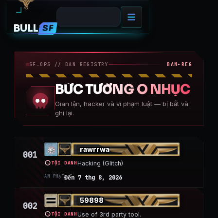
BULL
SF
SHAME
SF.OPS //
BAN REGISTRY
BAN-REG
BỨC TƯỜNG Ô NHỤC
Gian lận, hacker và vi phạm luật — bị bắt và
ghi lại.
rawrrwa
001
TỘI DANH
Hacking (Glitch)
ÁN PHẠT
Đến 7 thg 8, 2026
59898
002
TỘI DANH
Use of 3rd party tool.