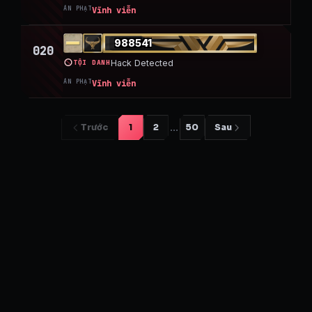
ÁN PHẠT
Vĩnh viễn
988541
020
TỘI DANH
Hack Detected
ÁN PHẠT
Vĩnh viễn
…
Trước
1
2
50
Sau