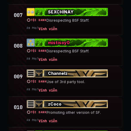
SEXCHINAY
007
TỘI DANH
Disrespecting BSF Staff.
ÁN PHẠT
Vĩnh viễn
mistisoy0
008
TỘI DANH
Disrespecting BSF Staff.
ÁN PHẠT
Vĩnh viễn
Channelz
009
TỘI DANH
Use of 3rd party tool.
ÁN PHẠT
Vĩnh viễn
zCoco
010
TỘI DANH
Promoting other version of SF.
ÁN PHẠT
Vĩnh viễn