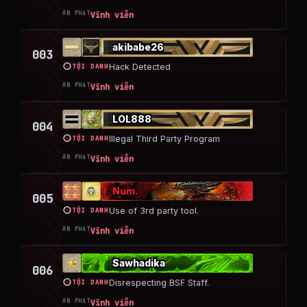
ÁN PHẠT
Vĩnh viễn
akibabe26
003
TỘI DANH
Hack Detected
ÁN PHẠT
Vĩnh viễn
LOL888
004
TỘI DANH
Illegal Third Party Program
ÁN PHẠT
Vĩnh viễn
Num.
005
TỘI DANH
Use of 3rd party tool.
ÁN PHẠT
Vĩnh viễn
Sawhadika
006
TỘI DANH
Disrespecting BSF Staff.
ÁN PHẠT
Vĩnh viễn