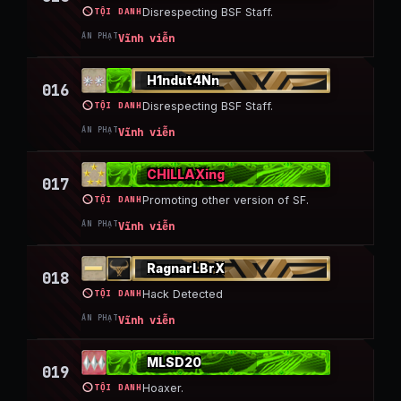
TỘI DANH
Disrespecting BSF Staff.
ÁN PHẠT
Vĩnh viễn
H1ndut4Nn
016
TỘI DANH
Disrespecting BSF Staff.
ÁN PHẠT
Vĩnh viễn
CHILLAXing
017
TỘI DANH
Promoting other version of SF.
ÁN PHẠT
Vĩnh viễn
RagnarLBrX
018
TỘI DANH
Hack Detected
ÁN PHẠT
Vĩnh viễn
MLSD20
019
TỘI DANH
Hoaxer.