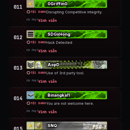
0Griffin0
011
TỘI DANH
Disrupting Competitive Integrity.
ÁN PHẠT
Vĩnh viễn
SDGxHong
012
TỘI DANH
Hack Detected
ÁN PHẠT
Vĩnh viễn
AopD
013
TỘI DANH
Use of 3rd party tool.
ÁN PHẠT
Vĩnh viễn
Binangkal1
014
TỘI DANH
You are not welcome here.
ÁN PHẠT
Vĩnh viễn
SNQ
015