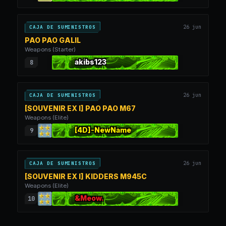
26 jun
CAJA DE SUMINISTROS
PAO PAO GALIL
Weapons (Starter)
akibs123
8
26 jun
CAJA DE SUMINISTROS
[SOUVENIR EX I] PAO PAO M67
Weapons (Elite)
[4D]-NewName
9
26 jun
CAJA DE SUMINISTROS
[SOUVENIR EX I] KIDDERS M945C
Weapons (Elite)
&Meow.
10