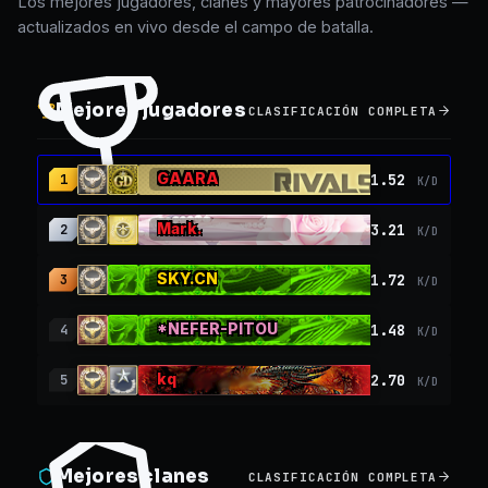
Los mejores jugadores, clanes y mayores patrocinadores —
actualizados en vivo desde el campo de batalla.
Mejores jugadores
CLASIFICACIÓN COMPLETA
GAARA
1.52
1
K/D
Mark.
3.21
2
K/D
SKY.CN
1.72
3
K/D
*NEFER-PITOU
1.48
4
K/D
kq
2.70
5
K/D
Mejores clanes
CLASIFICACIÓN COMPLETA