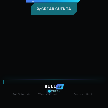
CREAR CUENTA
BULL
SF
2026
▸
Política de
Términos del
Contact Us &
Reglas
▸
▸
▸
Privacidad
Servicio
Support
// TRANSMISSION END