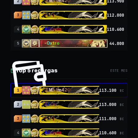
[EM]Jm42O
113.900
2
(-*-)
112.000
3
&Rayan
110.600
4
-Oxtro
44.000
5
Top 5 recargas
ESTE MES
[EM]Jm42O
113.100
1
BC
&Fire.
113.000
2
BC
(-*-)
111.000
3
BC
&Rayan
110.600
4
BC