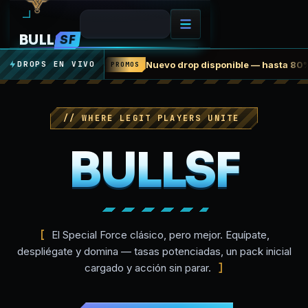
BULL
SF
Nuevo drop disponible — hasta 80
DROPS EN VIVO
PROMOS
//
WHERE LEGIT PLAYERS UNITE
BULLSF
El Special Force clásico, pero mejor. Equípate,
despliégate y domina — tasas potenciadas, un pack inicial
cargado y acción sin parar.