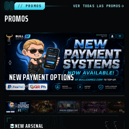
00
PROMOS
VER TODAS LAS PROMOS
PROMOS
NEW PAYMENT OPTIONS
01
PayPal and QR PH
/
27
ARSENAL
01
02
03
04
05
NEW ARSENAL