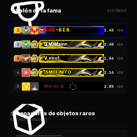
Salón de la fama
HISTÓRICO
[GM] ~B E B.
1.45
1
KDA
[EM]Mainn
2.60
2
KDA
V.viru1
1.86
3
KDA
[SMI]FINITO
2.16
4
KDA
Mordor&
2.85
5
KDA
Ganadores de objetos raros
ÚLTIMOS GANADORES