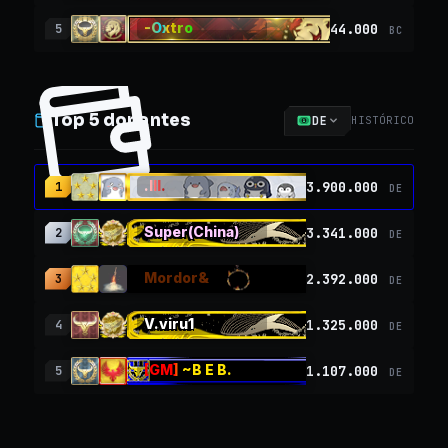
-Oxtro
44.000
5
BC
Top 5 donantes
DE
HISTÓRICO
.lll.
3.900.000
1
DE
Super(China)
3.341.000
2
DE
Mordor&
2.392.000
3
DE
V.viru1
1.325.000
4
DE
[GM] ~B E B.
1.107.000
5
DE