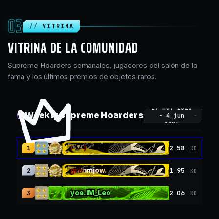
03
VITRINA
VITRINA DE LA COMUNIDAD
Supreme Hoarders semanales, jugadores del salón de la
fama y los últimos premios de objetos raros.
29 may 2026
Weekly Supreme Hoarders
-
4 jun
2026
(-*-)
2.58
1
KD
grimmjow.
1.95
2
KD
yoe.IM_Leo
2.06
3
KD