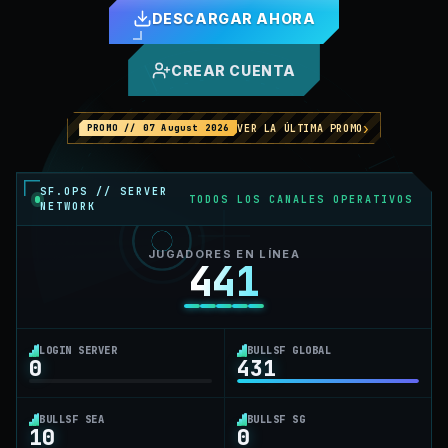
DESCARGAR AHORA
CREAR CUENTA
›
VER LA ÚLTIMA PROMO
PROMO // 07 August 2026
SF.OPS // SERVER
TODOS LOS CANALES OPERATIVOS
NETWORK
JUGADORES EN LÍNEA
441
LOGIN SERVER
BULLSF GLOBAL
0
431
BULLSF SEA
BULLSF SG
10
0