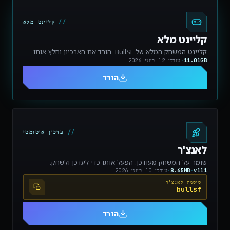
קליינט מלא
קליינט מלא
קליינט המשחק המלא של BullSF. הורד את הארכיון וחלץ אותו.
11.01GB
·
עודכן
12 ביוני 2026
הורד
עדכון אוטומטי
לאנצ'ר
שומר על המשחק מעודכן. הפעל אותו כדי לעדכן ולשחק.
v111
·
8.65MB
·
עודכן
10 ביוני 2026
סיסמת לאנצ'ר
bullsf
הורד