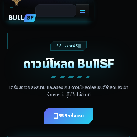
BULL
SF
// เล่นฟรี
ดาวน์โหลด BullSF
เตรียมอาวุธ ลงสนาม และครองเกม ดาวน์โหลดไคลเอนต์ล่าสุดแล้วเข้า
ร่วมการต่อสู้ได้ในไม่กี่นาที
วิธีติดตั้งเกม