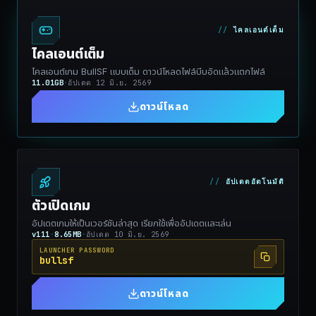
ไคลเอนต์เต็ม
ไคลเอนต์เต็ม
ไคลเอนต์เกม BullSF แบบเต็ม ดาวน์โหลดไฟล์บีบอัดแล้วแตกไฟล์
11.01GB
·
อัปเดต
12 มิ.ย. 2569
ดาวน์โหลด
อัปเดตอัตโนมัติ
ตัวเปิดเกม
อัปเดตเกมให้เป็นเวอร์ชันล่าสุด เรียกใช้เพื่ออัปเดตและเล่น
v111
·
8.65MB
·
อัปเดต
10 มิ.ย. 2569
LAUNCHER PASSWORD
bullsf
ดาวน์โหลด