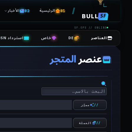
الرئيسية
الأخبار
BULL
SF
SF.OPS // ONLINE
العناصر
DE
خاص
استرداد BSN
عنصر
المتجر
مميَّز
العملة