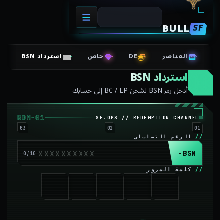
BULL
SF
العناصر
DE
خاص
استرداد BSN
استرداد BSN
أدخل رمز BSN لشحن BC / LP إلى حسابك
RDM-01
SF.OPS // REDEMPTION CHANNEL
03
02
01
الرقم التسلسلي
BSN-
0
/
10
كلمة المرور