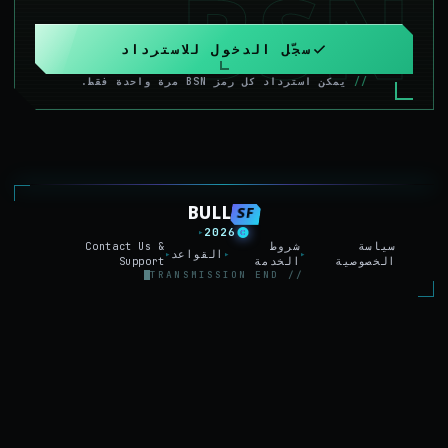
BSN
سجّل الدخول للاسترداد
يمكن استرداد كل رمز BSN مرة واحدة فقط.
BULL
SF
2026
▸
سياسة
شروط
Contact Us &
القواعد
▸
▸
▸
الخصوصية
الخدمة
Support
// TRANSMISSION END