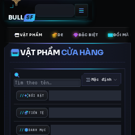
BULL
SF
VẬT PHẨM
DE
ĐẶC BIỆT
ĐỔI MÃ B
VẬT PHẨM
CỬA HÀNG
Mặc định
NỔI BẬT
TIỀN TỆ
DANH MỤC