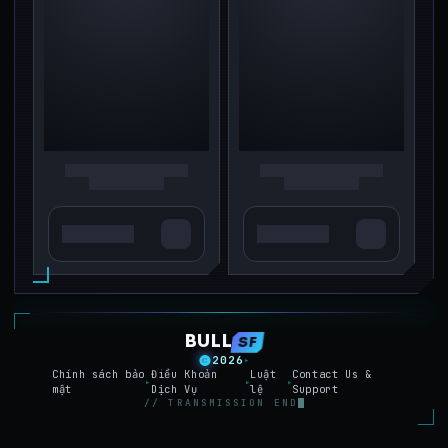
BULL
SF
2026
▸
Chính sách bảo
Điều Khoản
Luật
Contact Us &
▸
▸
▸
mật
Dịch Vụ
lệ
Support
// TRANSMISSION END