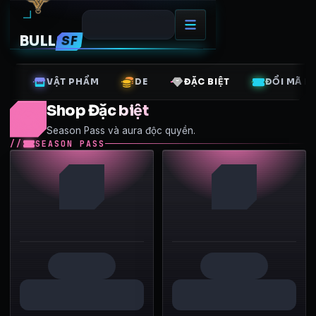
BULL
SF
VẬT PHẨM
DE
ĐẶC BIỆT
ĐỔI MÃ B
Shop Đặc biệt
Season Pass và aura độc quyền.
SEASON PASS